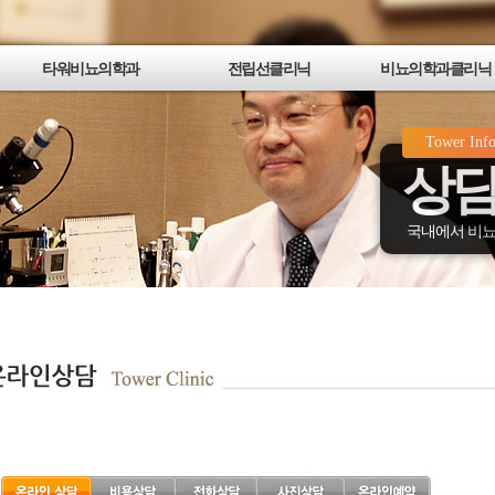
타워비뇨의학과
전립선클리닉
비뇨의학과클리닉
타워비뇨의학과소개
타워전립선클리닉
발기부전/성기능 클리닉
Tower Inf
의료진소개
전립선비대증
남성갱년기 클리닉
상담
진료안내
전립선염
요로감염/성명 클리닉
최신의료장비소개
전립선암
혈뇨/비뇨기암 클리닉
병원둘러보기
타워 멀티채널전립선치료
요로결석 클리닉
국내에서 비뇨
강남점 오시는길
제3세대 전립선고주파치료
요실금 클리닉
여의도점 오시는길
타워 KTP레이저 수술
광진점(동서울터미널) 오시는길
플라즈마 레이저기화수술
종로점 오시는길
타워뉴스 & 언론보도
동영상 언론보도