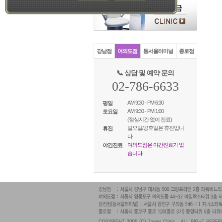
강남점
여의도점
동서울터미널
종로점
📞 상담 및 예약 문의
02-786-6633
AM 9:30 - PM 6:30
평일
AM 9:30 - PM 1:00
토요일
(점심시간 없이 진료)
일요일/공휴일은 휴진입니
휴진
다.
여의도점은 야간진료가 없
야간진료
습니다.