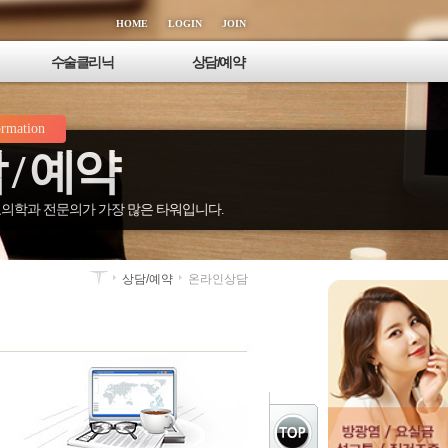
HOME
LOGIN
JOIN
수술클리닉
상담/예약
정관/정관복원술
온라인상담
ormation
정계정맥류
비용상담
 / 예약
음낭수종
전화상담
고환/부고환염
사진상담
남성확대 클리닉
온라인예약
의학과 전문의가 가장 많은 타워입니다.
음경질환 클리닉
상담/예약
온라인상담