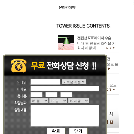
온라인예약
전립선 KTP레이저 수술
비대 된 전립선조직을 기
화시켜 없애...
남성갱년기/발기부전
발기부전은 심리적으로 불
안하거나...
혈뇨와 비뇨기암
신장질환, 요관방광, 요도
의 요로계질...
-
-